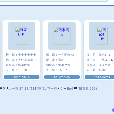
標 題：
安安安安安安
標 題：
一字團收<3
標 題：
跪求好友
玩 家：
人性早有準備π
玩 家：
逼Δ
玩 家：
﹢靘◢﹃◣
伺服器：
溫柔巨蟹
伺服器：
溫柔巨蟹
伺服器：
溫柔巨蟹
人 氣：
15518
人 氣：
15562
人 氣：
15325
2016/06/16
2016/06/09
2016/06/02
5
上一頁
27
28
[29]
30
31
下一頁
5
End
(總頁數:133)