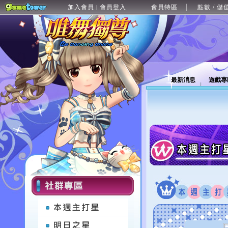
加入會員
會員登入
會員特區
點數 / 儲
|
最新消息
遊戲專