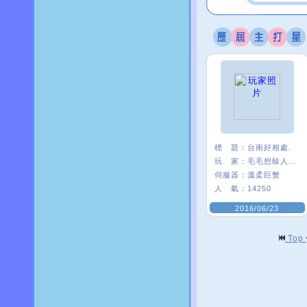
標 題：
台南好相處.
玩 家：
毛毛想榦人家〥
伺服器：
溫柔巨蟹
人 氣：
14250
2016/06/23
Top