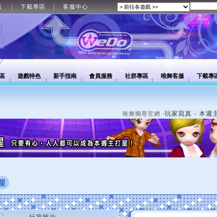
值
下載專區
客服中心
區
遊戲特色
新手指南
會員服務
社群專區
唯舞客服
下載專
‧玩家寫真 - 本週
唯舞獨尊官網