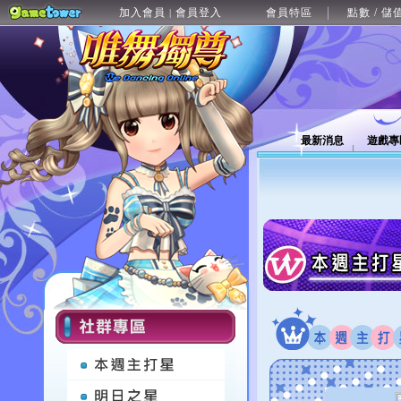
加入會員
會員登入
會員特區
點數 / 儲
|
最新消息
遊戲專