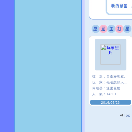
標 題：
台南好相處.
玩 家：
毛毛想榦人家〥
伺服器：
溫柔巨蟹
人 氣：
14301
2016/06/23
Top