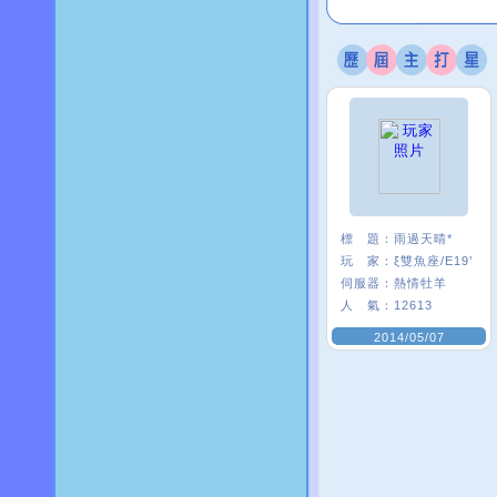
標 題：
雨過天晴*
玩 家：
ξ雙魚座/E19’
伺服器：
熱情牡羊
人 氣：
12613
2014/05/07