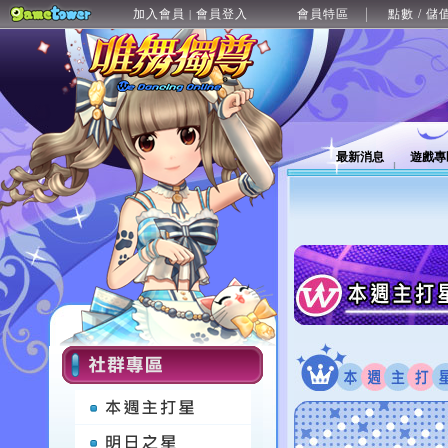
加入會員
會員登入
會員特區
點數 / 儲
|
最新消息
遊戲專