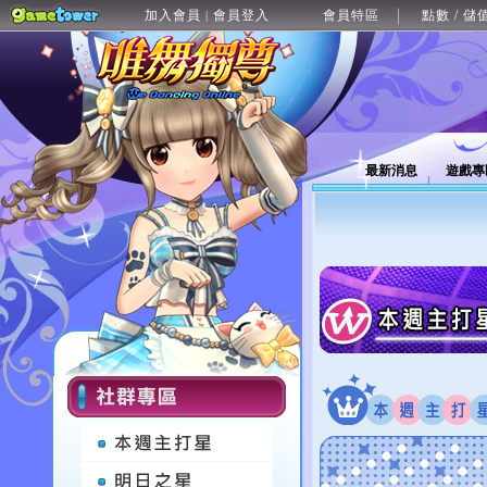
加入會員
會員登入
會員特區
點數 / 儲
|
最新消息
遊戲專