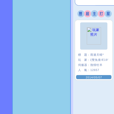
標 題：
雨過天晴*
玩 家：
ξ雙魚座/E19’
伺服器：
熱情牡羊
人 氣：
12657
2014/05/07