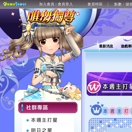
加入會員
會員登入
會員特區
點數 / 儲
|
最新消息
遊戲專