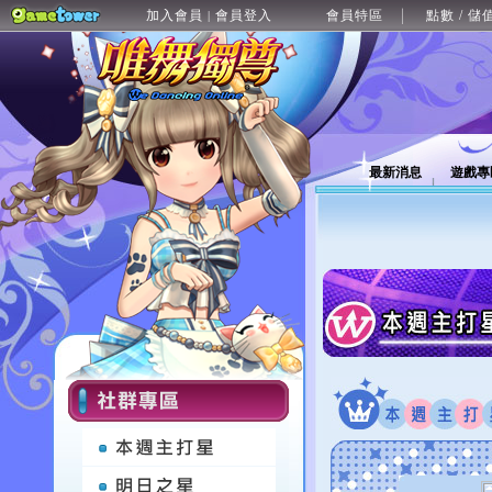
加入會員
會員登入
會員特區
點數 / 儲
|
最新消息
遊戲專