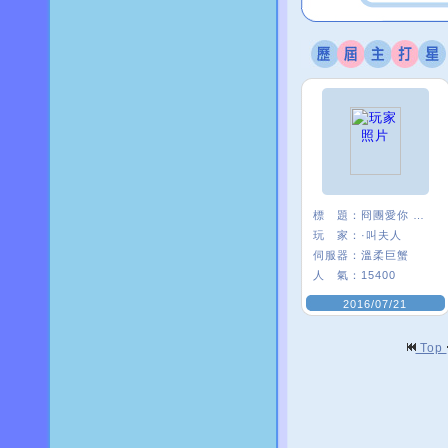
標 題：
冏團愛你 ＜３
玩 家：
·叫夫人
伺服器：
溫柔巨蟹
人 氣：
15400
2016/07/21
Top