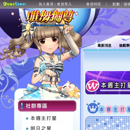
加入會員
會員登入
會員特區
點數 / 儲
|
最新消息
遊戲專