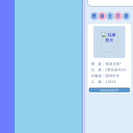
標 題：
雨過天晴*
玩 家：
ξ雙魚座/E19’
伺服器：
熱情牡羊
人 氣：
12614
2014/05/07