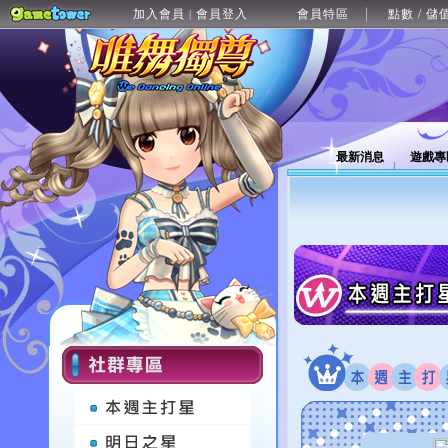
加入會員
會員登入
會員特區
點數 / 儲
|
最新消息
遊戲專