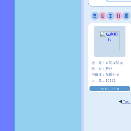
標 題：
來認識認識~
玩 家：
薇婷
伺服器：
熱情牡羊
人 氣：
16171
2016/08/18
Top