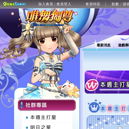
加入會員
會員登入
會員特區
點數 / 儲
|
最新消息
遊戲專