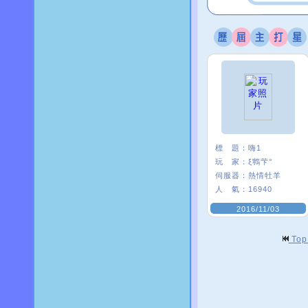
標 題：
嗨1
玩 家：
ξ鸋芐°
伺服器：
熱情牡羊
人 氣：
16940
2016/11/03
To