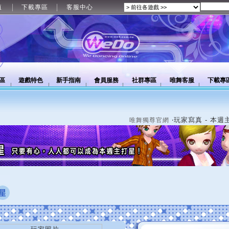
值
下載專區
客服中心
區
遊戲特色
新手指南
會員服務
社群專區
唯舞客服
下載專
‧玩家寫真 - 本週
唯舞獨尊官網