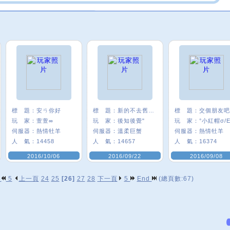
標 題：
安ㄢ你好
標 題：
新的不去舊的不來
標 題：
交個朋友吧
玩 家：
萱萱∞
玩 家：
後知後覺"
玩 家：
°小紅帽σ/E
伺服器：
熱情牡羊
伺服器：
溫柔巨蟹
伺服器：
熱情牡羊
人 氣：
14458
人 氣：
14657
人 氣：
16374
2016/10/06
2016/09/22
2016/09/08
p
5
上一頁
24
25
[26]
27
28
下一頁
5
End
(總頁數:67)