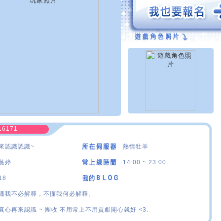
16171
來認識認識~
熱情牡羊
薇婷
14:00 ~ 23:00
18
懂我不必解釋，不懂我何必解釋。
真心再來認識 ~ 團收 不用常上不用貢獻開心就好 <3.