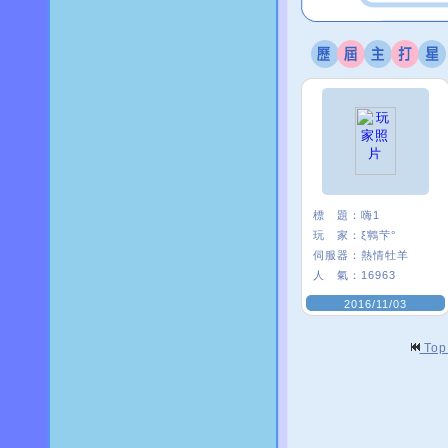
標 題：
嗨1
玩 家：
ξ鸋芐°
伺服器：
熱情牡羊
人 氣：
16963
2016/11/03
To