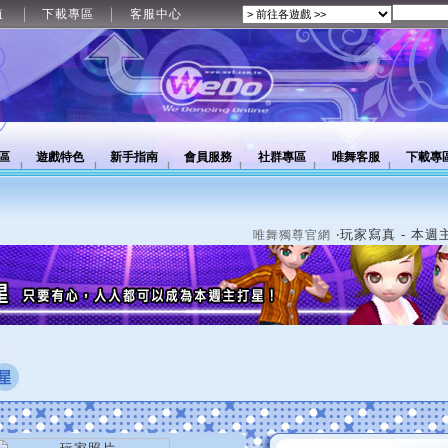
值
下載專區
客服中心
區
遊戲特色
新手指南
會員服務
社群專區
唯舞客服
下載專
‧玩家寫真 - 本週
唯舞獨尊官網