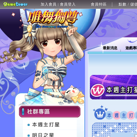
加入會員
會員登入
會員特區
點數 / 儲
|
最新消息
遊戲專