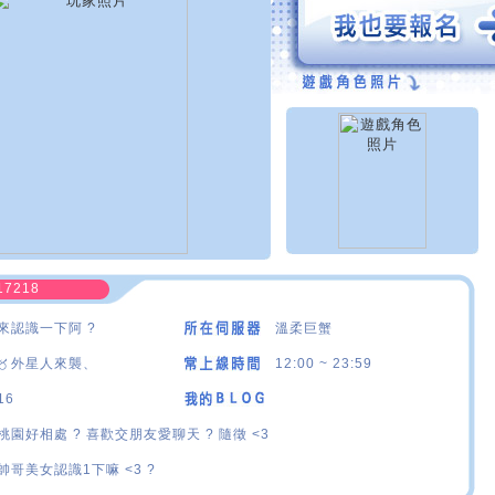
17218
來認識一下阿 ?
溫柔巨蟹
〥外星人來襲、
12:00 ~ 23:59
16
桃園好相處 ? 喜歡交朋友愛聊天 ? 隨徵 <3
帥哥美女認識1下嘛 <3 ?