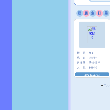
標 題：
嗨1
玩 家：
ξ鸋芐°
伺服器：
熱情牡羊
人 氣：
16940
2016/11/03
To