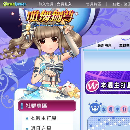
加入會員
會員登入
會員特區
點數 / 儲
|
最新消息
遊戲專