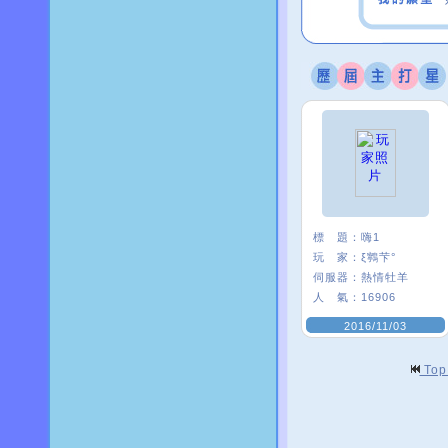
標 題：
嗨1
玩 家：
ξ鸋芐°
伺服器：
熱情牡羊
人 氣：
16906
2016/11/03
To