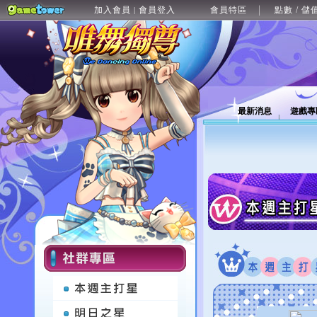
加入會員
會員登入
會員特區
點數 / 儲
|
最新消息
遊戲專