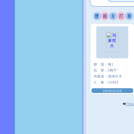
標 題：
嗨1
玩 家：
ξ鸋芐°
伺服器：
熱情牡羊
人 氣：
16963
2016/11/03
To