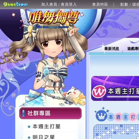
加入會員
會員登入
會員特區
點數 / 儲
|
最新消息
遊戲專