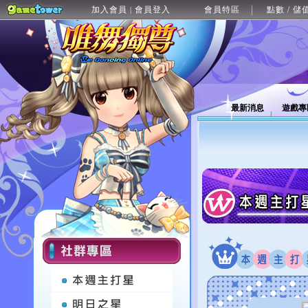
加入會員
會員登入
會員特區
點數 / 儲
|
最新消息
遊戲專