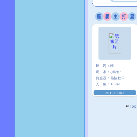
標 題：
嗨1
玩 家：
ξ鸋芐°
伺服器：
熱情牡羊
人 氣：
16941
2016/11/03
To