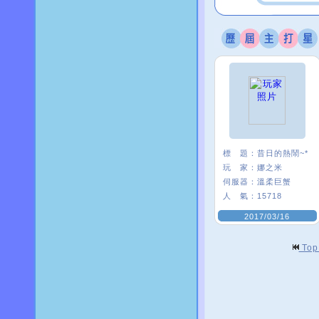
標 題：
昔日的熱鬧~*
玩 家：
娜之米
伺服器：
溫柔巨蟹
人 氣：
15718
2017/03/16
To