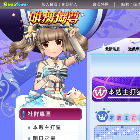
加入會員
會員登入
會員特區
點數 / 儲
|
最新消息
遊戲專