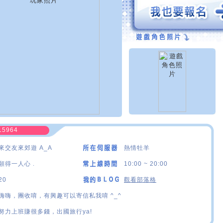
15964
來交友來郊遊 A_A
熱情牡羊
願得一人心﹒
10:00 ~ 20:00
20
觀看部落格
嗨嗨，團收唷，有興趣可以寄信私我唷 ^_^
努力上班賺很多錢，出國旅行ya!