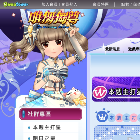
加入會員
會員登入
會員特區
點數 / 儲
|
最新消息
遊戲專