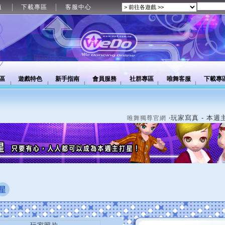
值
下載專區
客服中心
區
遊戲特色
新手指南
會員服務
社群專區
唯舞客服
下載專
‧玩家寫真 - 本週
唯舞獨尊官網