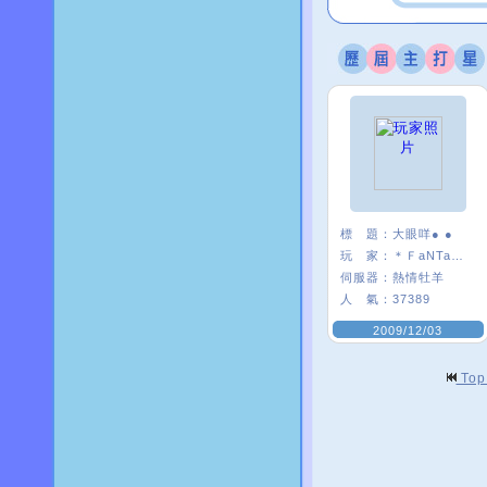
標 題：
大眼咩● ●
玩 家：
＊ＦaNTaSy☆緋
伺服器：
熱情牡羊
人 氣：
37389
2009/12/03
To