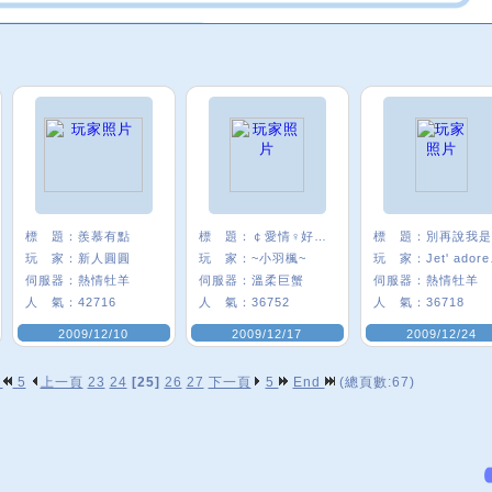
標 題：
羨慕有點
標 題：
￠愛情♀好難懂♂
標 題：
玩 家：
新人圓圓
玩 家：
~小羽楓~
玩 家：
Je
伺服器：
熱情牡羊
伺服器：
溫柔巨蟹
伺服器：
熱情牡羊
人 氣：
42716
人 氣：
36752
人 氣：
36718
2009/12/10
2009/12/17
2009/12/24
p
5
上一頁
23
24
[25]
26
27
下一頁
5
End
(總頁數:67)