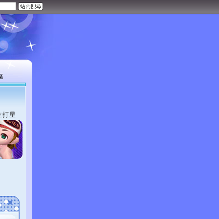
區
主打星