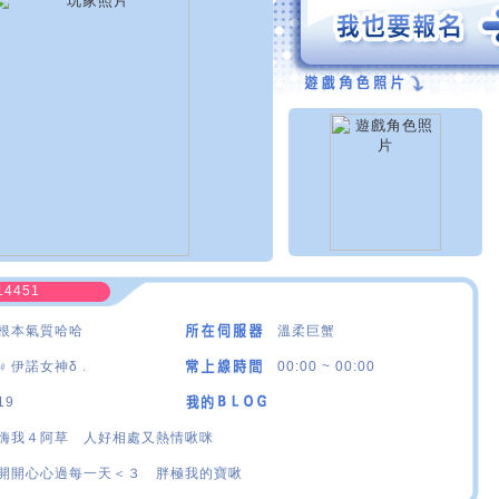
14451
根本氣質哈哈
溫柔巨蟹
﹟伊諾女神δ﹒
00:00 ~ 00:00
19
嗨我４阿草 人好相處又熱情啾咪
開開心心過每一天＜３ 胖極我的寶啾