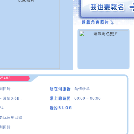
45483
剛回歸
熱情牡羊
﹡激情σ菈β﹑
00:00 ~ 00:00
24
老玩家剛回歸
剛回歸