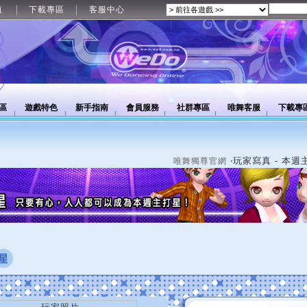
值
下載專區
客服中心
區
遊戲特色
新手指南
會員服務
社群專區
唯舞客服
下載專
‧玩家寫真 - 本週
唯舞獨尊官網