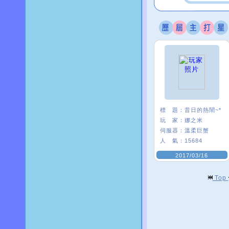
標 題：
昔日的熱鬧~*
玩 家：
娜之米
伺服器：
溫柔巨蟹
人 氣：
15684
2017/03/16
Top