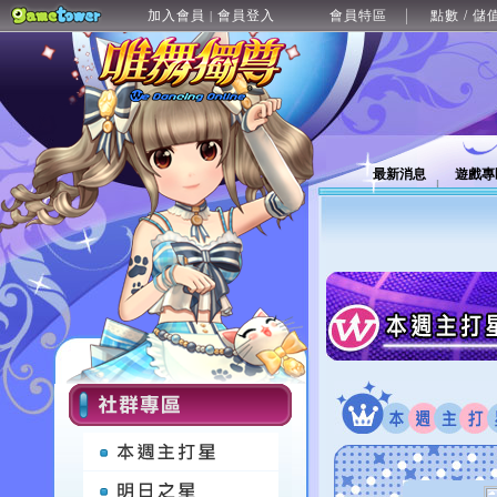
加入會員
會員登入
會員特區
點數 / 儲
|
最新消息
遊戲專