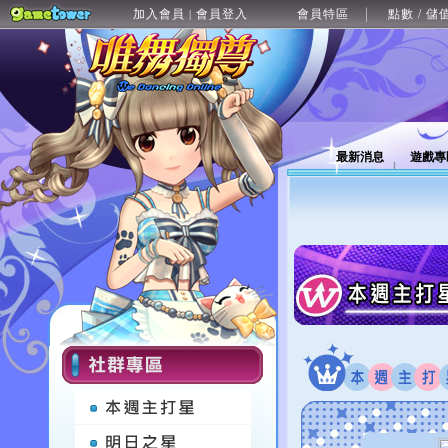
加入會員
會員登入
會員特區
點數 / 儲
|
最新消息
遊戲專