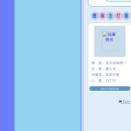
標 題：
昔日的熱鬧~*
玩 家：
娜之米
伺服器：
溫柔巨蟹
人 氣：
15775
2017/03/16
Top