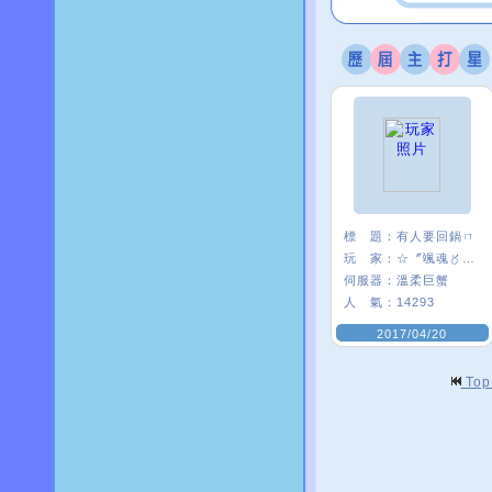
標 題：
有人要回鍋ㄇ
玩 家：
☆〞颯魂〥筑兒
伺服器：
溫柔巨蟹
人 氣：
14293
2017/04/20
To