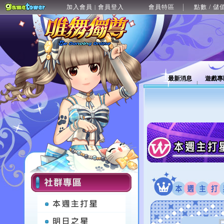
加入會員
會員登入
會員特區
點數 / 儲
|
最新消息
遊戲專