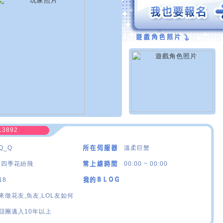
13892
Q_Q
溫柔巨蟹
·四季花紛飛
00:00 ~ 00:00
18
來徵花友,魚友,LOL友如何
囧團邁入10年以上