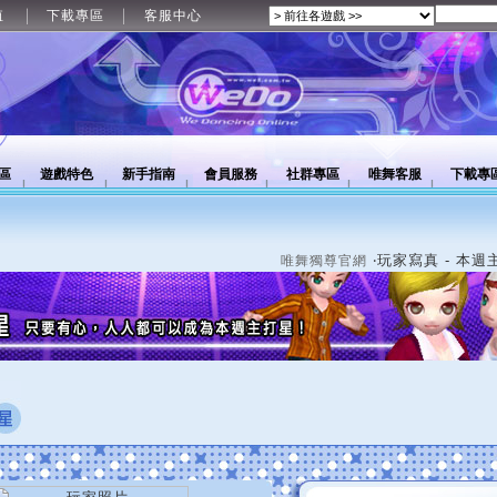
值
下載專區
客服中心
區
遊戲特色
新手指南
會員服務
社群專區
唯舞客服
下載專
‧玩家寫真 - 本週
唯舞獨尊官網