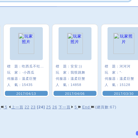
標 題：
吃西瓜不吐西瓜籽
標 題：
安安:))
標 題：
河河河
玩 家：
·小西瓜
玩 家：
我恨跳舞
玩 家：
°·
伺服器：
溫柔巨蟹
伺服器：
溫柔巨蟹
伺服器：
溫柔巨蟹
人 氣：
15435
人 氣：
14858
人 氣：
15128
2017/04/13
2017/04/06
2017/03/30
p
5
上一頁
22
23
[24]
25
26
下一頁
5
End
(總頁數:67)