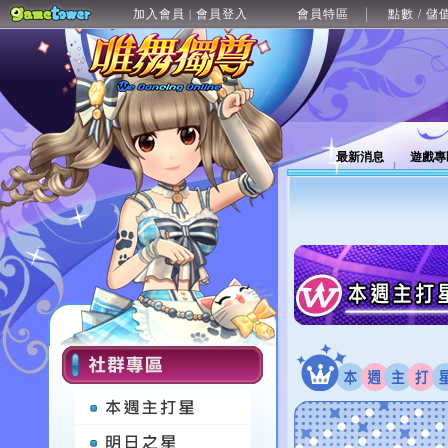
加入會員
會員登入
會員特區
點數 / 儲
|
最新消息
遊戲專