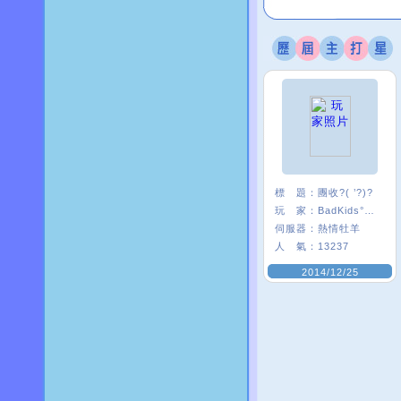
標 題：
團收?( ’?)?
玩 家：
BadKids°艷后.
伺服器：
熱情牡羊
人 氣：
13237
2014/12/25