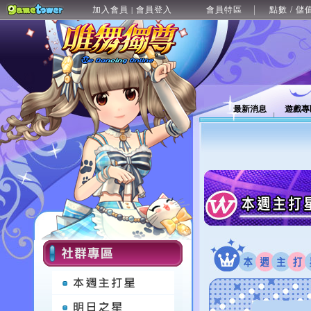
加入會員
會員登入
會員特區
點數 / 儲
|
最新消息
遊戲專