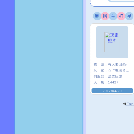
標 題：
有人要回鍋ㄇ
玩 家：
☆〞颯魂〥筑兒
伺服器：
溫柔巨蟹
人 氣：
14427
2017/04/20
To