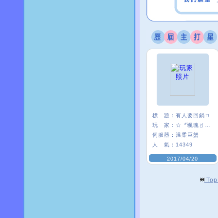
標 題：
有人要回鍋ㄇ
玩 家：
☆〞颯魂〥筑兒
伺服器：
溫柔巨蟹
人 氣：
14349
2017/04/20
To