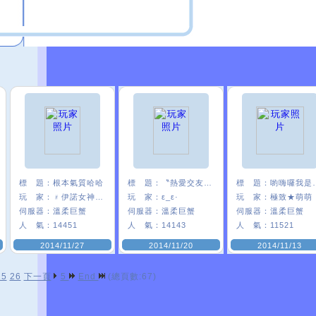
標 題：
根本氣質哈哈
標 題：
〝熱愛交友×哈啦〞
標 題：
喲嗨囉我是
玩 家：
﹟伊諾女神δ﹒
玩 家：
ε_ε·
玩 家：
極致★萌萌
伺服器：
溫柔巨蟹
伺服器：
溫柔巨蟹
伺服器：
溫柔巨蟹
人 氣：
14451
人 氣：
14143
人 氣：
11521
2014/11/27
2014/11/20
2014/11/13
25
26
下一頁
5
End
(總頁數:67)