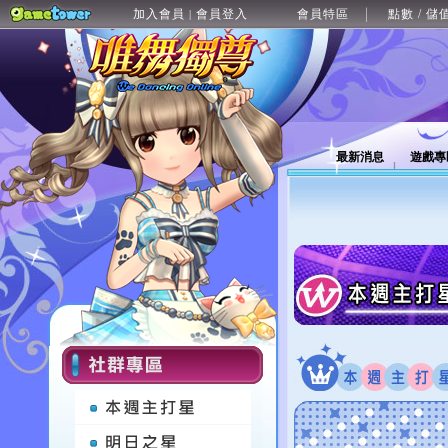
加入會員
會員登入
會員特區
點數 / 儲
|
最新消息
遊戲專