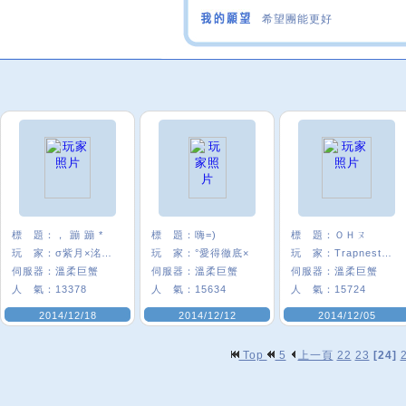
希望團能更好
標 題：
， 蹦 蹦 *
標 題：
嗨=)
標 題：
ＯＨㄡ
玩 家：
σ紫月×洺緋ㄆ
玩 家：
°愛得徹底×
玩 家：
Trapnest☆°靘
伺服器：
溫柔巨蟹
伺服器：
溫柔巨蟹
伺服器：
溫柔巨蟹
人 氣：
13378
人 氣：
15634
人 氣：
15724
2014/12/18
2014/12/12
2014/12/05
Top
5
上一頁
22
23
[24]