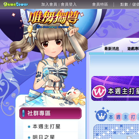
加入會員
會員登入
會員特區
點數 / 儲
|
最新消息
遊戲專