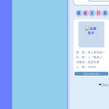
標 題：
有人要回鍋ㄇ
玩 家：
☆〞颯魂〥筑兒
伺服器：
溫柔巨蟹
人 氣：
14381
2017/04/20
Top