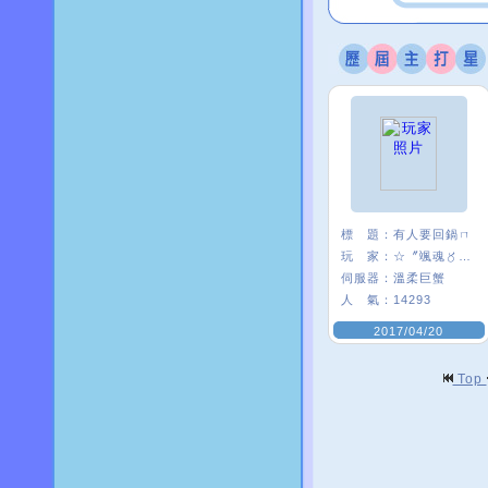
標 題：
有人要回鍋ㄇ
玩 家：
☆〞颯魂〥筑兒
伺服器：
溫柔巨蟹
人 氣：
14293
2017/04/20
Top