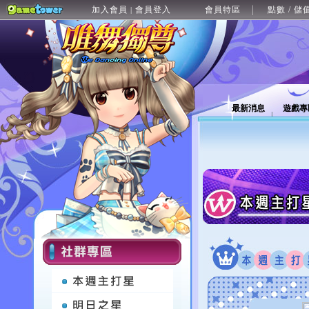
加入會員
會員登入
會員特區
點數 / 儲
|
最新消息
遊戲專