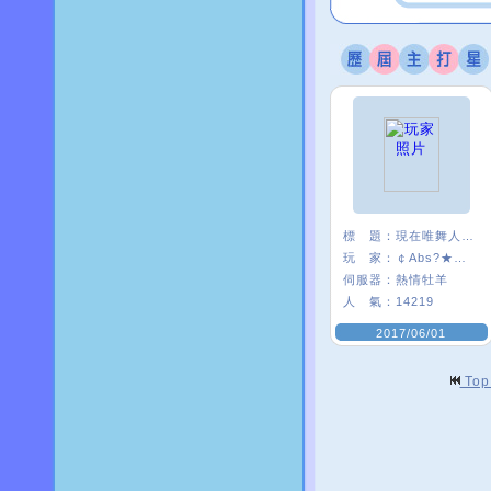
標 題：
現在唯舞人好少:(
玩 家：
￠Abs?★安啾
伺服器：
熱情牡羊
人 氣：
14219
2017/06/01
To