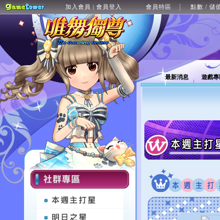
加入會員
會員登入
會員特區
點數 / 儲
|
最新消息
遊戲專