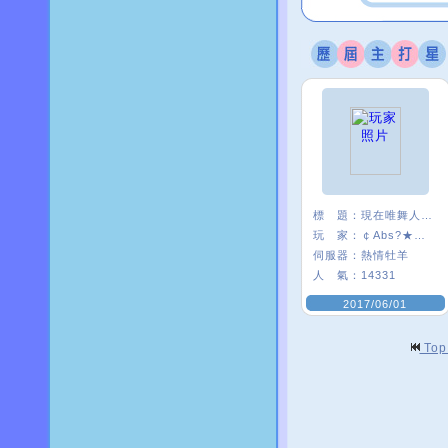
標 題：
現在唯舞人好少:(
玩 家：
￠Abs?★安啾
伺服器：
熱情牡羊
人 氣：
14331
2017/06/01
To