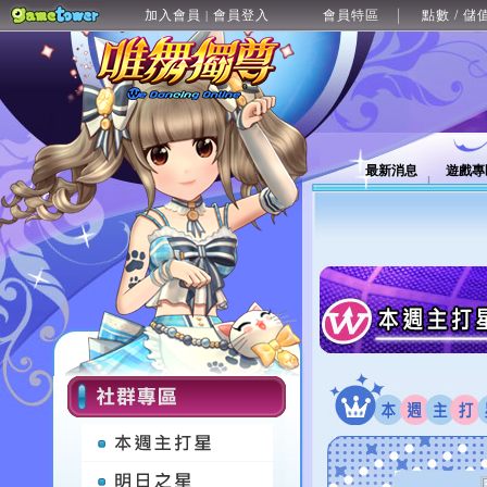
加入會員
會員登入
會員特區
點數 / 儲
|
最新消息
遊戲專