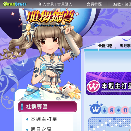
加入會員
會員登入
會員特區
點數 / 儲
|
最新消息
遊戲專