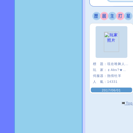
標 題：
現在唯舞人好少:(
玩 家：
￠Abs?★安啾
伺服器：
熱情牡羊
人 氣：
14331
2017/06/01
To