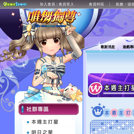
加入會員
會員登入
會員特區
點數 / 儲
|
最新消息
遊戲專