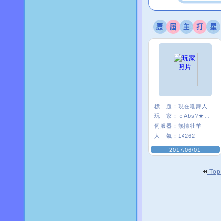
標 題：
現在唯舞人好少:(
玩 家：
￠Abs?★安啾
伺服器：
熱情牡羊
人 氣：
14262
2017/06/01
To