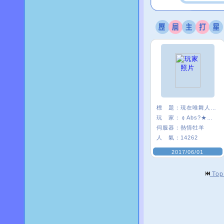
標 題：
現在唯舞人好少:(
玩 家：
￠Abs?★安啾
伺服器：
熱情牡羊
人 氣：
14262
2017/06/01
To