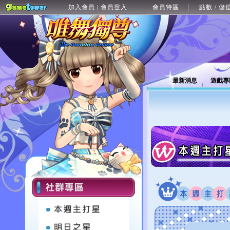
加入會員
會員登入
會員特區
點數 / 儲
|
最新消息
遊戲專