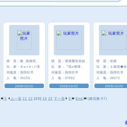
標 題：
噢. 無聊死.
標 題：
壞壞團也有妹
標 題：
依賴
玩 家：
Ｂaｎdｉt°承
玩 家：
〝花σ壞壞﹑
玩 家：
￡媚惑◆依
伺服器：
熱情牡羊
伺服器：
熱情牡羊
伺服器：
熱情牡羊
人 氣：
35159
人 氣：
37552
人 氣：
35072
2009/10/15
2009/10/22
2009/10/29
p
5
上一頁
21
22
[23]
24
25
下一頁
5
End
(總頁數:67)