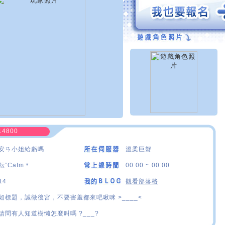
14800
安ㄢ小姐給虧嗎
溫柔巨蟹
耘”CaIm＊
00:00 ~ 00:00
14
觀看部落格
如標題，誠徵後宮，不要害羞都來吧啾咪 >____<
請問有人知道樹懶怎麼叫嗎 ?___?