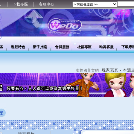
值
下載專區
客服中心
區
遊戲特色
新手指南
會員服務
社群專區
唯舞客服
下載專
‧玩家寫真 - 本週
唯舞獨尊官網