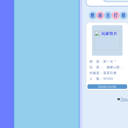
標 題：
第一次 *
玩 家：
、蹦啾ω戀芽〃
伺服器：
溫柔巨蟹
人 氣：
40300
2009/10/08
To