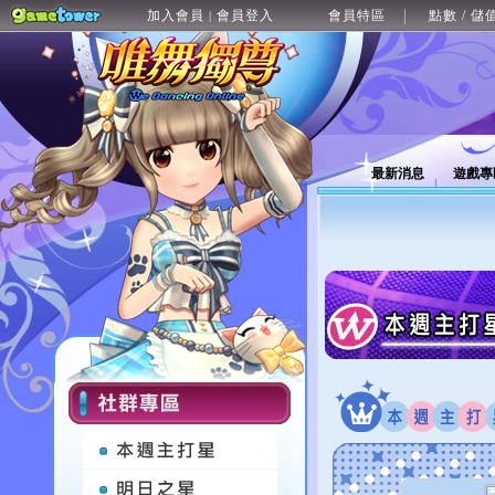
加入會員
會員登入
會員特區
點數 / 儲
|
最新消息
遊戲專