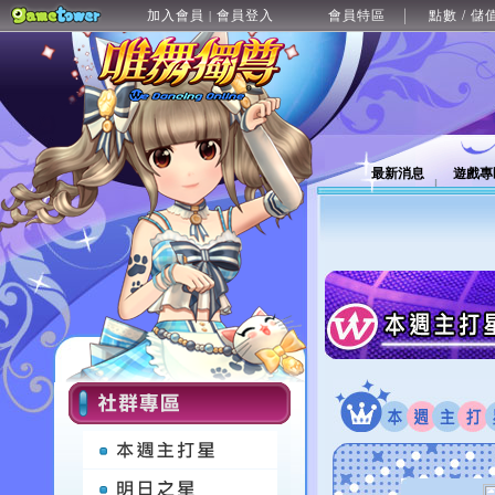
加入會員
會員登入
會員特區
點數 / 儲
|
最新消息
遊戲專