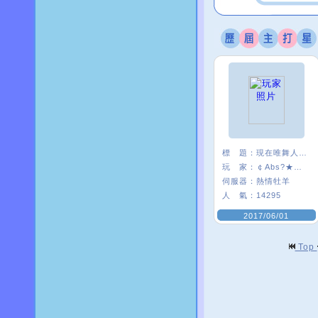
標 題：
現在唯舞人好少:(
玩 家：
￠Abs?★安啾
伺服器：
熱情牡羊
人 氣：
14295
2017/06/01
Top