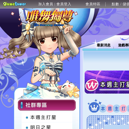
加入會員
會員登入
會員特區
點數 / 儲
|
最新消息
遊戲專