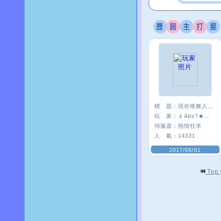
標 題：
現在唯舞人好少:(
玩 家：
￠Abs?★安啾
伺服器：
熱情牡羊
人 氣：
14331
2017/06/01
Top