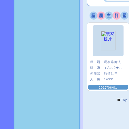
標 題：
現在唯舞人好少:(
玩 家：
￠Abs?★安啾
伺服器：
熱情牡羊
人 氣：
14331
2017/06/01
Top