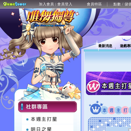
加入會員
會員登入
會員特區
點數 / 儲
|
最新消息
遊戲專