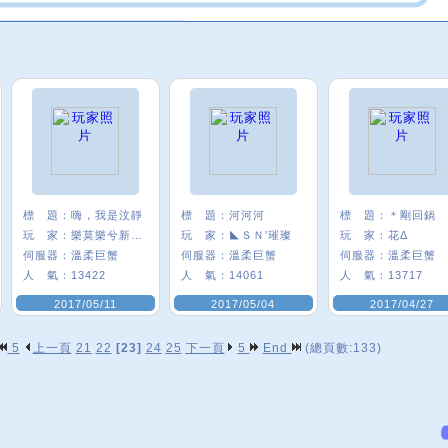
標 題：
嗨，我是汶靜
標 題：
河河河
標 題：
＊剛回鍋
玩 家：
樂莫樂兮新相知
玩 家：
◣ＳＮ’璀璨
玩 家：
花Δ
伺服器：
溫柔巨蟹
伺服器：
溫柔巨蟹
伺服器：
溫柔巨蟹
人 氣：
13422
人 氣：
14061
人 氣：
13717
2017/05/11
2017/05/04
2017/04/27
5
上一頁
21
22
[23]
24
25
下一頁
5
End
(總頁數:133)