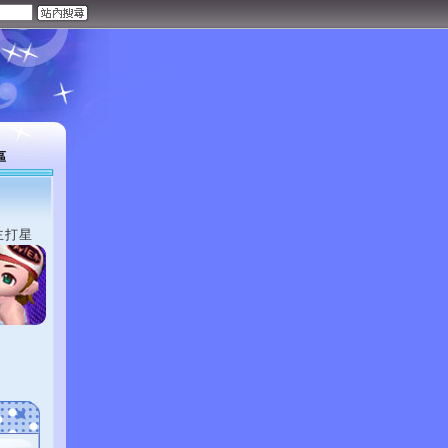
區
主打星