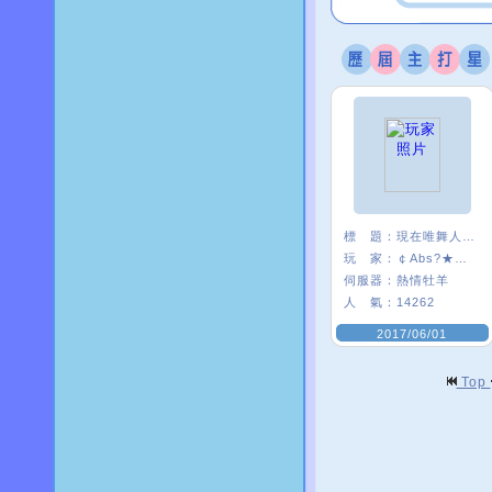
標 題：
現在唯舞人好少:(
玩 家：
￠Abs?★安啾
伺服器：
熱情牡羊
人 氣：
14262
2017/06/01
Top