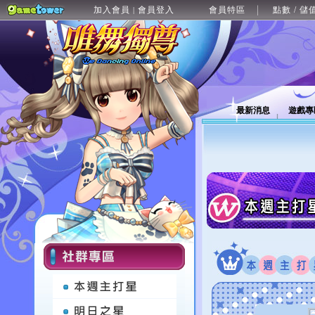
加入會員
會員登入
會員特區
點數 / 儲
|
最新消息
遊戲專