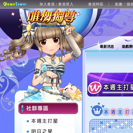
加入會員
會員登入
會員特區
點數 / 儲
|
最新消息
遊戲專