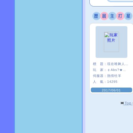
標 題：
現在唯舞人好少:(
玩 家：
￠Abs?★安啾
伺服器：
熱情牡羊
人 氣：
14295
2017/06/01
Top