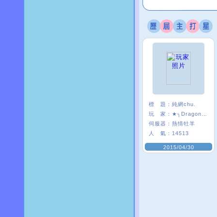
標 題：
純網chu.
玩 家：
★╮Dragon╯乜
伺服器：
熱情牡羊
人 氣：
14513
2015/04/30