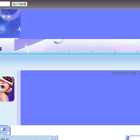
區
唯舞獨尊官網