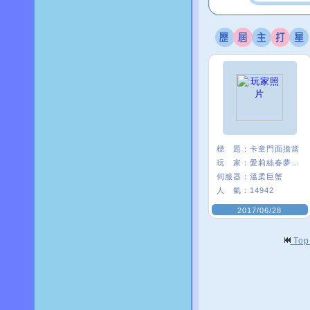
標 題：
卡童門面擔當
玩 家：
愛莉絲春夢ι﹑
伺服器：
溫柔巨蟹
人 氣：
14942
2017/06/28
To