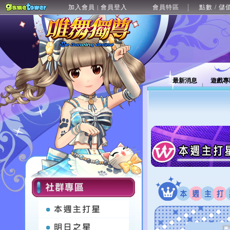
加入會員
會員登入
會員特區
點數 / 儲
|
最新消息
遊戲專