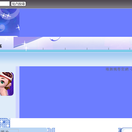
區
唯舞獨尊官網