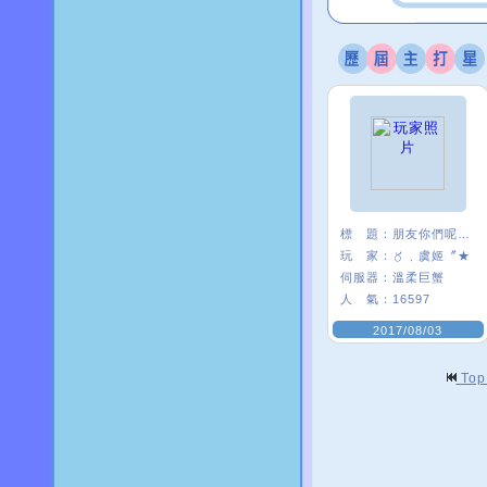
標 題：
朋友你們呢~~
玩 家：
〥﹑虞姬〞★
伺服器：
溫柔巨蟹
人 氣：
16597
2017/08/03
To