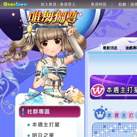
加入會員
會員登入
會員特區
點數 / 儲
|
最新消息
遊戲專