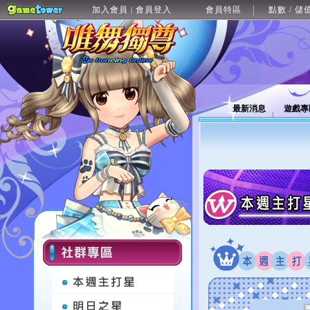
加入會員
會員登入
會員特區
點數 / 儲
|
最新消息
遊戲專