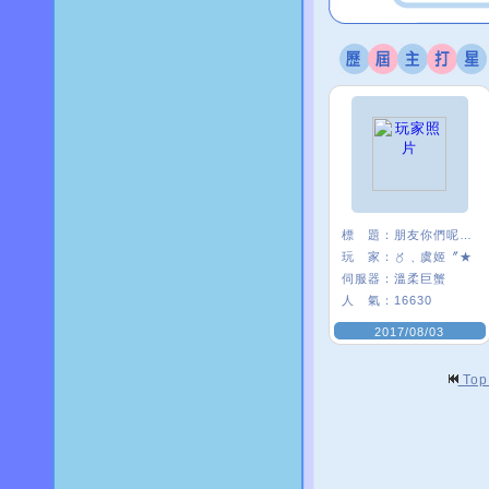
標 題：
朋友你們呢~~
玩 家：
〥﹑虞姬〞★
伺服器：
溫柔巨蟹
人 氣：
16630
2017/08/03
To