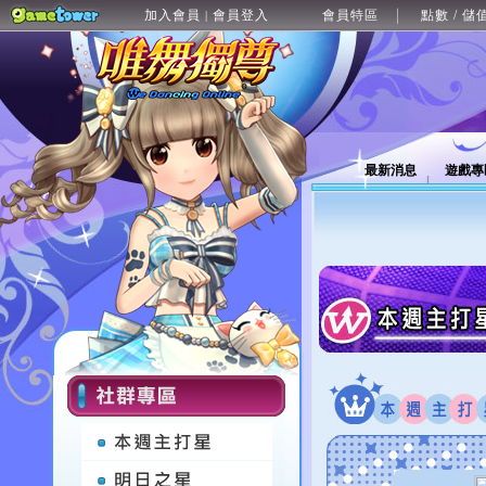
加入會員
會員登入
會員特區
點數 / 儲
|
最新消息
遊戲專