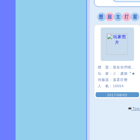
標 題：
朋友你們呢~~
玩 家：
〥﹑虞姬〞★
伺服器：
溫柔巨蟹
人 氣：
16654
2017/08/03
To