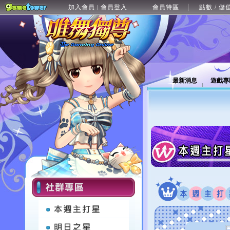
加入會員
會員登入
會員特區
點數 / 儲
|
最新消息
遊戲專