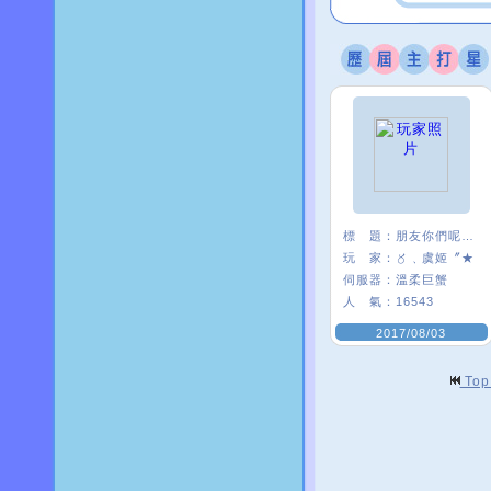
標 題：
朋友你們呢~~
玩 家：
〥﹑虞姬〞★
伺服器：
溫柔巨蟹
人 氣：
16543
2017/08/03
To