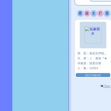
標 題：
朋友你們呢~~
玩 家：
〥﹑虞姬〞★
伺服器：
溫柔巨蟹
人 氣：
16654
2017/08/03
Top