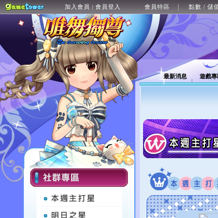
加入會員
會員登入
會員特區
點數 / 儲
|
最新消息
遊戲專