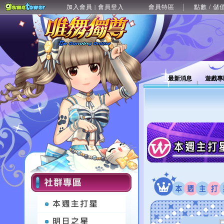
加入會員
會員登入
會員特區
點數 / 儲
|
最新消息
遊戲專