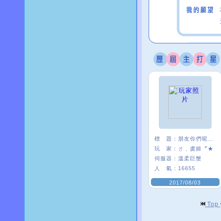
標 題：
朋友你們呢~~
玩 家：
〥﹑虞姬〞★
伺服器：
溫柔巨蟹
人 氣：
16655
2017/08/03
Top