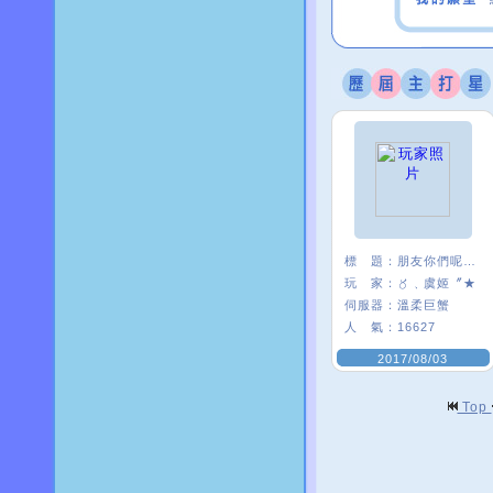
標 題：
朋友你們呢~~
玩 家：
〥﹑虞姬〞★
伺服器：
溫柔巨蟹
人 氣：
16627
2017/08/03
Top