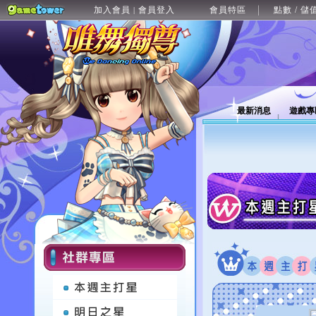
加入會員
會員登入
會員特區
點數 / 儲
|
最新消息
遊戲專