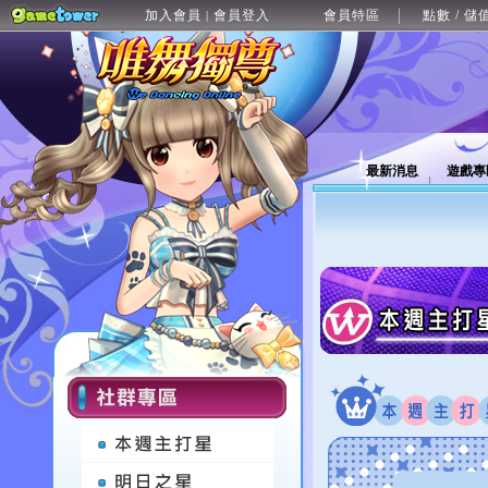
加入會員
會員登入
會員特區
點數 / 儲
|
最新消息
遊戲專