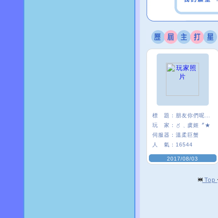
標 題：
朋友你們呢~~
玩 家：
〥﹑虞姬〞★
伺服器：
溫柔巨蟹
人 氣：
16544
2017/08/03
Top